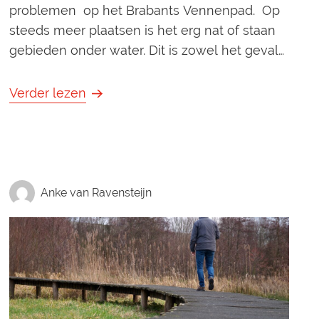
problemen op het Brabants Vennenpad. Op
steeds meer plaatsen is het erg nat of staan
gebieden onder water. Dit is zowel het geval
in de natuurgebieden als langs de beken en
rivieren. Er zijn op diverse locaties problemen.
Verder lezen
Het is helaas onmogelijk om alle problemen
op de sites te zetten. Het beste is ter plaatse
de situatie te beoordelen en welke route u
Anke van Ravensteijn