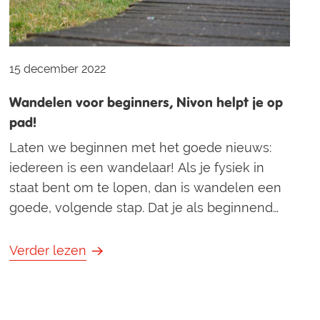
15 december 2022
Wandelen voor beginners, Nivon helpt je op
pad!
Laten we beginnen met het goede nieuws:
iedereen is een wandelaar! Als je fysiek in
staat bent om te lopen, dan is wandelen een
goede, volgende stap. Dat je als beginnend
wandelaar (nog) geen meerdaagse
wandeltochten loopt, wil niets zeggen. Elke
Verder lezen
wandeling is er één, van 2 tot 20 kilometer.
Voor beginners zetten we hier wat tips op een
rij… Wie zijn wandelaars? De meeste