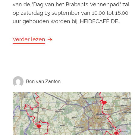
van de "Dag van het Brabants Vennenpad" zal
op zaterdag 13 september van 10.00 tot 16.00
uur gehouden worden bij: HEIDECAFÉ DE
STRABRECHTSE HEIDE – DE PLAETSE 71A –
5591 TX HEEZE Bekijk op de kaart Extra
Verder lezen
activiteit: ambachtelijk vachtvilten met wol
van het Kempisch heideschaap Bij het
gezellige Heidecafé wordt u hartelijk welkom
geheten do
Ben van Zanten