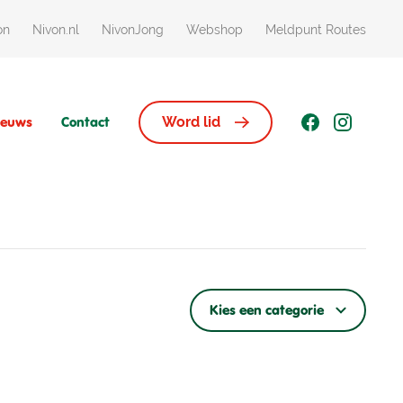
on
Nivon.nl
NivonJong
Webshop
Meldpunt Routes
ieuws
Contact
Word lid
Kies een categorie