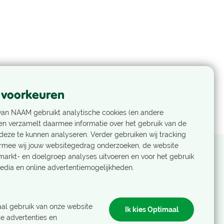
 voorkeuren
van NAAM gebruikt analytische cookies (en andere
en verzamelt daarmee informatie over het gebruik van de
eze te kunnen analyseren. Verder gebruiken wij tracking
rmee wij jouw websitegedrag onderzoeken, de website
markt- en doelgroep analyses uitvoeren en voor het gebruik
edia en online advertentiemogelijkheden.
Nog geen Nivonlid?
Als Nivonlid ontvang je het laatste
al gebruik van onze website
Ik kies Optimaal
nieuws, ons ledenblad en boek je
e advertenties en