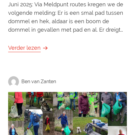
Juni 2025: Via Meldpunt routes kregen we de
volgende melding: Er is een smal pad tussen
dommel en hek, aldaar is een boom de
dommel in gevallen met pad en al. Er dreigt
een tweede boom om te vallen. Situatie is
niet veilig. De situatie ziet er momenteel als
Verder lezen
volgt uit: [caption id="attachment_2039"
align="alignnone" width="225"] Omgevallen
boom bij de oever van de Dommel[/caption]
Ben van Zanten