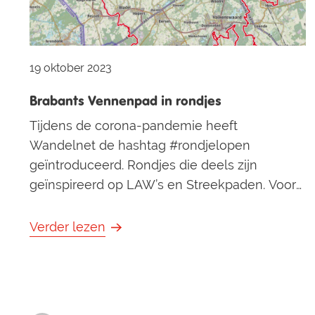
19 oktober 2023
Brabants Vennenpad in rondjes
Tijdens de corona-pandemie heeft
Wandelnet de hashtag #rondjelopen
geïntroduceerd. Rondjes die deels zijn
geïnspireerd op LAW’s en Streekpaden. Voor
ons bij het Brabants Vennenpad hét moment
om ook verschillende rondjes te ontwikkelen.
Verder lezen
De rondjes maken gebruik van de route van
het Brabants Vennenpad en van het
Routenetwerk Brabant. Op dit moment zijn er
4 rondwandelingen gerealiseerd: