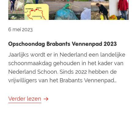
6 mei 2023
Opschoondag Brabants Vennenpad 2023
Jaarlijks wordt er in Nederland een landelijke
schoonmaakdag gehouden in het kader van
Nederland Schoon. Sinds 2022 hebben de
vrijwilligers van het Brabants Vennenpad
hierop ingehaakt, door op deze dag het hele
pad ook vrij te maken van zwerfafval. Elke
Verder lezen
markeerder gaat op pad om zijn/haar eigen
deel van het pad - dat hij/zij jaarlijks enkele
malen controleert ivm de markeringen - ook
op te r