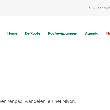
100 Jaar Niv
Home
De Route
Routewijzigingen
Agenda
N
 Vennenpad, wandelen, en het Nivon.