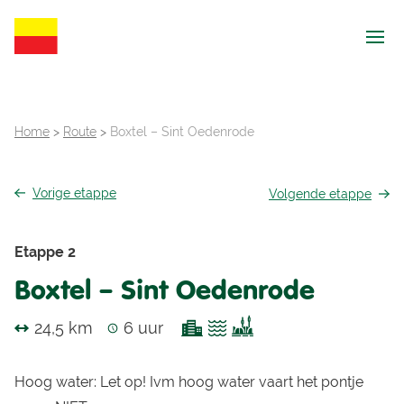
Ope
Home
>
Route
>
Boxtel – Sint Oedenrode
Vorige
etappe
Volgende
etappe
Etappe 2
Boxtel – Sint Oedenrode
24,5 km
6 uur
Hoog water: Let op! Ivm hoog water vaart het pontje